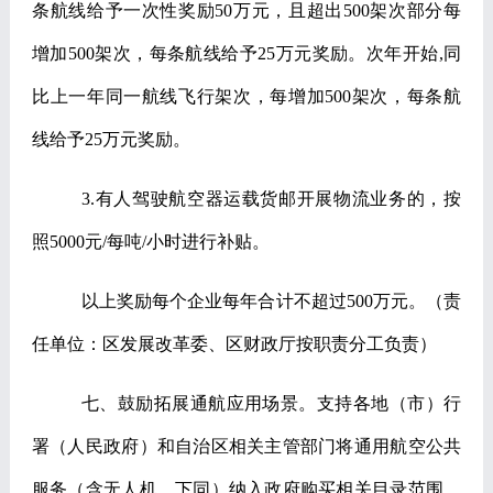
条航线给予一次性奖励
50
万元，且超出
500
架次部分每
增加
500
架次，每条航线给予
25
万元奖励。次年开始
,
同
比上一年同一航线飞行架次，每增加
500
架次，每条航
线给予
25
万元奖励。
3.
有人驾驶航空器运载货邮开展物流业务的，按
照
5000
元
/
每吨
/
小时进行补贴。
以上奖励每个企业每年合计不超过
500
万元。
（责
任单位：区发展改革委、区财政厅按职责分工负责）
七、鼓励拓展通航应用场景。
支持各地（市）行
署（人民政府）和自治区相关主管部门将通用航空公共
服务（含无人机，下同）纳入政府购买相关目录范围，