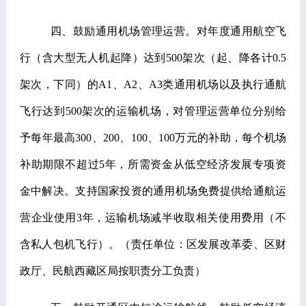
四、鼓励通用机场管理运营。
对年度通用航空飞
行（含大型无人机起降）达到
500
架次（起、降各计
0.5
架次，下同）的
A1
、
A2
、
A3
类通用机场以及执行通航
飞行达到
500
架次的运输机场，对管理运营单位分别给
予每年最高
300
、
200
、
100
、
100
万元的补助，每个机场
补助期限不超过
5
年，所需资金从低空经济发展专项资
金中解决。支持国家投资的通用机场免费提供给通航运
营企业使用
3
年，运输机场减半收取相关使用费用（不
含私人包机飞行）。
（责任单位：区发展改革委、区财
政厅、民航西藏区局按职责分工负责）