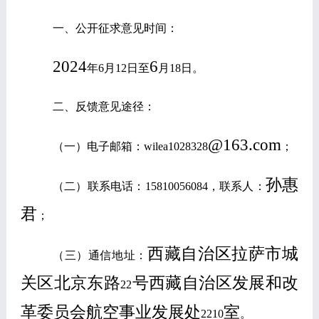
一、公开征求意见时间：
2024
6
年
6
月
12
日至
月
18
日。
二、反馈意见途径：
@163.com
（一）电子邮箱：
wilea1028328
；
孙惠
（二）联系电话：
15810056084
，联系人：
君
；
西藏自治区拉萨市城
（三）通信地址：
关区北京东路
号西藏自治区发展和改
22
革委员会航空事业发展处
室
2210
。