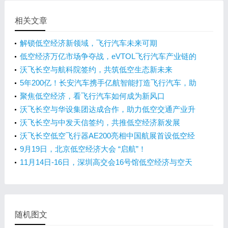
相关文章
‌解锁低空经济新领域，飞行汽车未来可期
低空经济万亿市场争夺战，eVTOL飞行汽车产业链的
机遇与挑战
沃飞长空与航科院签约，共筑低空生态新未来
5年200亿！长安汽车携手亿航智能打造飞行汽车，助
力低空经济！
聚焦低空经济，看飞行汽车如何成为新风口
沃飞长空与华设集团达成合作，助力低空交通产业升
级
沃飞长空与中发天信签约，共推低空经济新发展
沃飞长空低空飞行器AE200亮相中国航展首设低空经
济馆
9月19日，北京低空经济大会 “启航”！
11月14日-16日，深圳高交会16号馆低空经济与空天
展
随机图文