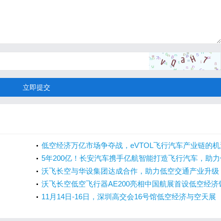
立即提交
低空经济万亿市场争夺战，eVTOL飞行汽车产业链的机
与挑战
5年200亿！长安汽车携手亿航智能打造飞行汽车，助力
空经济！
沃飞长空与华设集团达成合作，助力低空交通产业升级
沃飞长空低空飞行器AE200亮相中国航展首设低空经济
11月14日-16日，深圳高交会16号馆低空经济与空天展