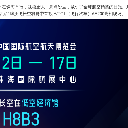
17日在珠海举行，规模宏大，亮点纷呈，吸引了全球航空精英的目光。
品牌沃飞长空将携带首款eVTOL（飞行汽车）AE200亮相现场。