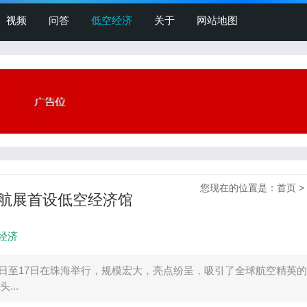
视频
问答
低空经济
关于
网站地图
您现在的位置是：
首页
>
国航展首设低空经济馆
经济
2日至17日在珠海举行，规模宏大，亮点纷呈，吸引了全球航空精英
..