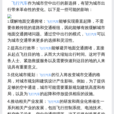
飞行汽车
作为城市空中出行的新选择，有望为城市出
行带来革命性的变化。以下是一些可能的影响：
缓解地面交通拥堵：
能够实现垂直起降，不需
1.
飞行汽车
要依赖传统的道路和交通枢纽，因此能够有效缓解城市
地面交通拥堵问题。通过空中出行的模式，
可以
飞行汽车
为城市交通带来更多的选择和灵活性。
2.提高出行效率：
能够避开地面交通拥堵，直接
飞行汽车
从起点飞往目的地，从而大大缩短出行时间。这对于商
务人士、紧急救援服务以及需要快速到达目的地的人来
说具有重要意义。
3.优化城市规划：
的引入将改变城市交通的格
飞行汽车
局，对城市规划和建筑设计产生影响。例如，为了提供
足够的空中通道，城市可能需要重新规划建筑高度和布
局，以及为
的起降和停放提供相应的设施。
飞行汽车
4.推动相关产业发展：
的研发和商业化将催生一
飞行汽车
系列相关产业的发展，包括飞行控制系统、电池技术、