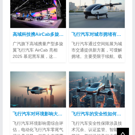
高域科技携AirCab多旋翼飞行汽车亮相2025慕尼黑车展
飞行汽车对城市拥堵有帮助吗？
广汽旗下高域携量产型多旋
飞行汽车通过空间拓展为城
翼飞行汽车 AirCab 亮相
市交通提供新方案，可缓解
2025 慕尼黑车展，这...
拥堵。主要受限于续航、载
客量、空...
飞行汽车对环境影响大吗？
飞行汽车的安全性如何得到保障？
飞行汽车环境影响需综合评
飞行汽车安全性保障涉及技
估，电动化飞行汽车零尾气
术冗余、认证监管、智能化