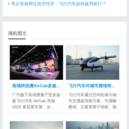
么差异？
车企竞相押注低空经济，飞行汽车如何破局前行？
随机图文
高域科技携AirCab多旋翼飞行汽车亮相2025慕尼黑车展
飞行汽车对城市拥堵有帮助吗？
广汽旗下高域携量产型多旋
飞行汽车通过空间拓展为城
翼飞行汽车 AirCab 亮相
市交通提供新方案，可缓解
2025 慕尼黑车展，这...
拥堵。主要受限于续航、载
客量、空...