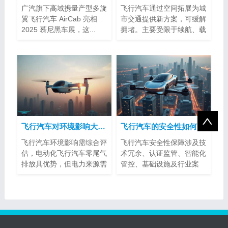
广汽旗下高域携量产型多旋
飞行汽车通过空间拓展为城
翼飞行汽车 AirCab 亮相
市交通提供新方案，可缓解
2025 慕尼黑车展，这...
拥堵。主要受限于续航、载
客量、空...
飞行汽车对环境影响大吗？
飞行汽车的安全性如何得到保障？
飞行汽车环境影响需综合评
飞行汽车安全性保障涉及技
估，电动化飞行汽车零尾气
术冗余、认证监管、智能化
排放具优势，但电力来源需
管控、基础设施及行业案
注意。噪...
例。其标准...