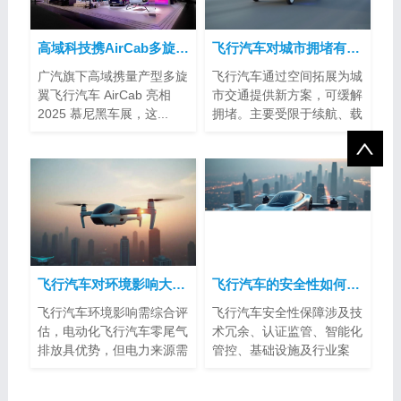
高域科技携AirCab多旋翼飞行汽车亮相2025慕尼黑车展
飞行汽车对城市拥堵有帮助吗？
广汽旗下高域携量产型多旋
飞行汽车通过空间拓展为城
翼飞行汽车 AirCab 亮相
市交通提供新方案，可缓解
2025 慕尼黑车展，这...
拥堵。主要受限于续航、载
客量、空...
飞行汽车对环境影响大吗？
飞行汽车的安全性如何得到保障？
飞行汽车环境影响需综合评
飞行汽车安全性保障涉及技
估，电动化飞行汽车零尾气
术冗余、认证监管、智能化
排放具优势，但电力来源需
管控、基础设施及行业案
注意。噪...
例。其标准...