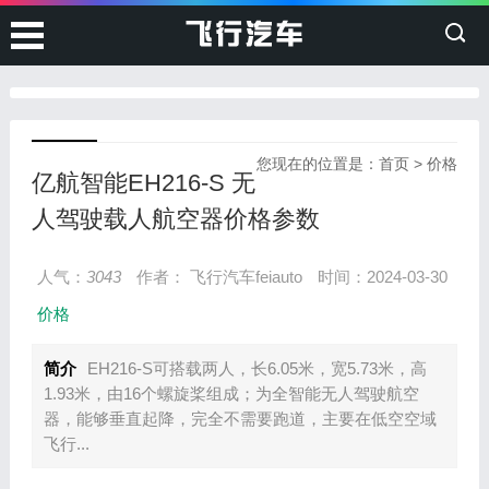
您现在的位置是：
首页
>
价格
亿航智能EH216-S 无
人驾驶载人航空器价格参数
人气：
3043
作者： 飞行汽车feiauto
时间：2024-03-30
价格
简介
EH216-S可搭载两人，长6.05米，宽5.73米，高
1.93米，由16个螺旋桨组成；为全智能无人驾驶航空
器，能够垂直起降，完全不需要跑道，主要在低空空域
飞行...