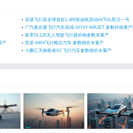
间
深谋飞行器全球首款1.3吨级油电混动eVTOL星汉一号
HW450H参数价格量产时间
广汽复合翼飞行汽车高域 GOVY AIRJET 参数价格量
间
多零DL120无人驾驶飞行器价格参数未量产
量产
雷诺 AIR4飞行概念汽车 参数报价未量产
小鹏汇天旅航者X2 飞行汽车参数报价未量产