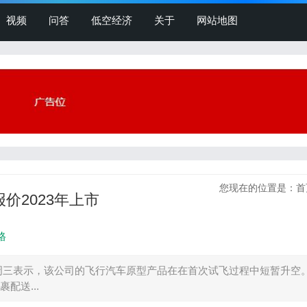
视频
问答
低空经济
关于
网站地图
您现在的位置是：
首
数报价2023年上市
格
音周三表示，该公司的飞行汽车原型产品在在首次试飞过程中短暂升空
配送...