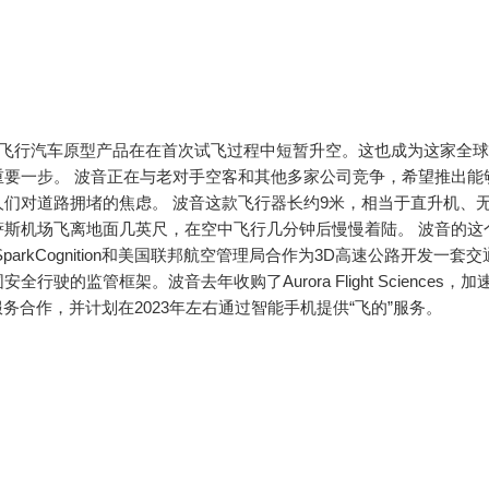
的飞行汽车原型产品在在首次试飞过程中短暂升空。这也成为这家全
要一步。 波音正在与老对手空客和其他多家公司竞争，希望推出能
们对道路拥堵的焦虑。 波音这款飞行器长约9米，相当于直升机、
斯机场飞离地面几英尺，在空中飞行几分钟后慢慢着陆。 波音的这
rkCognition和美国联邦航空管理局合作为3D高速公路开发一套
的监管框架。波音去年收购了Aurora Flight Sciences，加
R服务合作，并计划在2023年左右通过智能手机提供“飞的”服务。