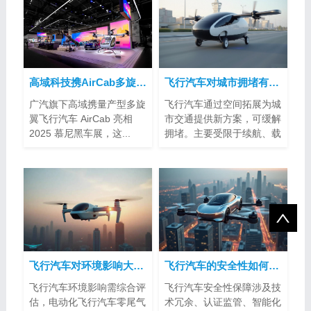
高域科技携AirCab多旋翼飞行汽车亮相2025慕尼黑车展
飞行汽车对城市拥堵有帮助吗？
广汽旗下高域携量产型多旋
飞行汽车通过空间拓展为城
翼飞行汽车 AirCab 亮相
市交通提供新方案，可缓解
2025 慕尼黑车展，这...
拥堵。主要受限于续航、载
客量、空...
飞行汽车对环境影响大吗？
飞行汽车的安全性如何得到保障？
飞行汽车环境影响需综合评
飞行汽车安全性保障涉及技
估，电动化飞行汽车零尾气
术冗余、认证监管、智能化