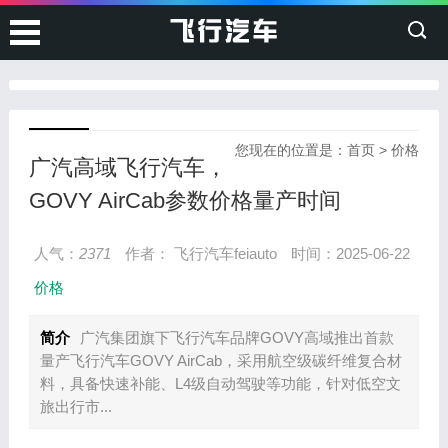
您现在的位置是：
首页
>
价格
广汽高域飞行汽车，
GOVY AirCab参数价格量产时间
人气：
2371
作者： 飞行汽车feiauto
时间：2025-06-22
价格
简介
广汽集团旗下飞行汽车品牌GOVY高域推出首款
量产飞行汽车GOVY AirCab，采用航空级碳纤维复合材
料，具备快速补能、L4级自动驾驶等功能，针对低空文
旅出行市...