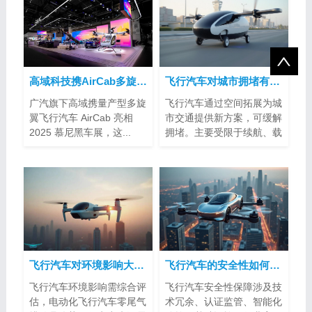
高域科技携AirCab多旋翼飞行汽车亮相2025慕尼黑车展
飞行汽车对城市拥堵有帮助吗？
广汽旗下高域携量产型多旋
飞行汽车通过空间拓展为城
翼飞行汽车 AirCab 亮相
市交通提供新方案，可缓解
2025 慕尼黑车展，这...
拥堵。主要受限于续航、载
客量、空...
飞行汽车对环境影响大吗？
飞行汽车的安全性如何得到保障？
飞行汽车环境影响需综合评
飞行汽车安全性保障涉及技
估，电动化飞行汽车零尾气
术冗余、认证监管、智能化