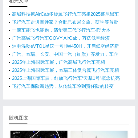
相关文章
高域科技携AirCab多旋翼飞行汽车亮相2025慕尼黑车
展
飞行汽车走进百姓家？合肥已布局文旅、研学等首批
场景
一辆车能飞也能跑，清华第三代飞行汽车把“大本
营”搬来合肥
广汽高域飞行汽车GOVY AirCab，万亿低空经济
的“新星”
油电混动eVTOL星汉一号HW450H，开启低空经济新
时代！
广汽、奇瑞、长安、中国一汽（红旗）齐发力，车企
如何抢滩飞行汽车市场？
2025年上海国际车展，广汽高域飞行汽车亮相
2025年上海国际车展，奇瑞三体复合翼飞行汽车亮相
2025上海国际车展，红旗飞行汽车“天辇1号”概念机亮
相
飞行汽车保险新趋势，从传统车险到责任险的转变
随机图文