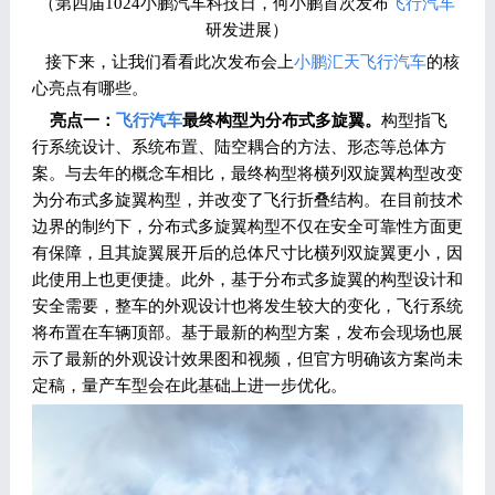
（第四届1024小鹏汽车科技日，何小鹏首次发布
飞行汽车
研发进展）
接下来，让我们看看此次发布会上
小鹏汇天
飞行汽车
的核
心亮点有哪些。
亮点一：
飞行汽车
最终构型为分布式多旋翼。
构型指飞
行系统设计、系统布置、陆空耦合的方法、形态等总体方
案。与去年的概念车相比，最终构型将横列双旋翼构型改变
为分布式多旋翼构型，并改变了飞行折叠结构。在目前技术
边界的制约下，分布式多旋翼构型不仅在安全可靠性方面更
有保障，且其旋翼展开后的总体尺寸比横列双旋翼更小，因
此使用上也更便捷。此外，基于分布式多旋翼的构型设计和
安全需要，整车的外观设计也将发生较大的变化，飞行系统
将布置在车辆顶部。基于最新的构型方案，发布会现场也展
示了最新的外观设计效果图和视频，但官方明确该方案尚未
定稿，量产车型会在此基础上进一步优化。