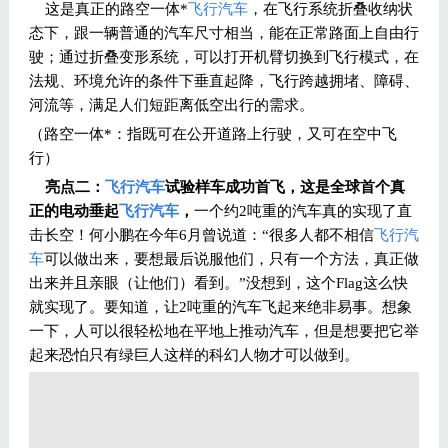
这是真正的路空一体*
飞行汽车
，在飞行系统折叠收纳状
态下，跟一辆普通的汽车尺寸相当，能在正常路面上自由行
驶；通过折叠变形系统，可以打开机臂切换到飞行模式，在
法规、环境允许的条件下垂直起降，飞行跨越拥堵、障碍、
河流等，满足人们短距离低空出行的需求。
（路空一体*：指既可在公开道路上行驶，又可在空中飞
行）
亮点二：
飞行汽车
试验样车成功首飞，这是全球首个真
正的电动垂起
飞行汽车
，
一个约2吨重的汽车真的实现了直
击长空！何小鹏在今年6月曾说道：“很多人都不相信
飞行汽
车
可以做出来，要想最后说服他们，只有一个方法，真正做
出来并且亲眼（让他们）看到。”没想到，这个Flag这么快
就实现了。要知道，让2吨重的汽车飞起来绝非易事。想象
一下，人可以很轻松地在平地上推动汽车，但是想要把它举
起来恐怕只有绿巨人这样的科幻人物才可以做到。