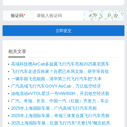
验证码
*
立即提交
相关文章
高域科技携AirCab多旋翼飞行汽车亮相2025慕尼黑车
展
飞行汽车走进百姓家？合肥已布局文旅、研学等首批
场景
一辆车能飞也能跑，清华第三代飞行汽车把“大本
营”搬来合肥
广汽高域飞行汽车GOVY AirCab，万亿低空经济
的“新星”
油电混动eVTOL星汉一号HW450H，开启低空经济新
时代！
广汽、奇瑞、长安、中国一汽（红旗）齐发力，车企
如何抢滩飞行汽车市场？
2025年上海国际车展，广汽高域飞行汽车亮相
2025年上海国际车展，奇瑞三体复合翼飞行汽车亮相
2025上海国际车展，红旗飞行汽车“天辇1号”概念机亮