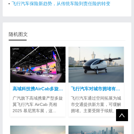
相
飞行汽车保险新趋势，从传统车险到责任险的转变
随机图文
高域科技携AirCab多旋翼飞行汽车亮相2025慕尼黑车展
飞行汽车对城市拥堵有帮助吗？
广汽旗下高域携量产型多旋
飞行汽车通过空间拓展为城
翼飞行汽车 AirCab 亮相
市交通提供新方案，可缓解
2025 慕尼黑车展，这...
拥堵。主要受限于续航、载
客量、空...