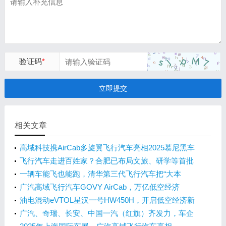
验证码
*
立即提交
相关文章
高域科技携AirCab多旋翼飞行汽车亮相2025慕尼黑车
展
飞行汽车走进百姓家？合肥已布局文旅、研学等首批
场景
一辆车能飞也能跑，清华第三代飞行汽车把“大本
营”搬来合肥
广汽高域飞行汽车GOVY AirCab，万亿低空经济
的“新星”
油电混动eVTOL星汉一号HW450H，开启低空经济新
时代！
广汽、奇瑞、长安、中国一汽（红旗）齐发力，车企