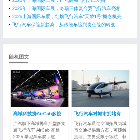
如何抢滩飞行汽车市场？
2025年上海国际车展，广汽高域飞行汽车亮相
2025年上海国际车展，奇瑞三体复合翼飞行汽车亮相
2025上海国际车展，红旗飞行汽车“天辇1号”概念机亮
相
飞行汽车保险新趋势，从传统车险到责任险的转变
随机图文
高域科技携AirCab多旋翼飞行汽车亮相2025慕尼黑车展
飞行汽车对城市拥堵有帮助吗？
广汽旗下高域携量产型多旋
飞行汽车通过空间拓展为城
翼飞行汽车 AirCab 亮相
市交通提供新方案，可缓解
2025 慕尼黑车展，这...
拥堵。主要受限于续航、载