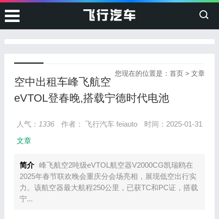
您现在的位置是：
首页
>
文章
空中出租车峰飞航空
eVTOL登春晚,搭载宁德时代电池
人气：
1336
作者： 飞行汽车 feiauto
时间：2025-01-31
文章
简介
峰飞航空2吨级eVTOL航空器V2000CG凯瑞鸥在
2025年春节联欢晚会重庆分会场亮相，展现低空出行实
力。该航空器最大航程250公里，已获TC和PC证，搭载
宁...