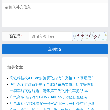
验证码
*
立即提交
相关文章
高域科技携AirCab多旋翼飞行汽车亮相2025慕尼黑车
展
飞行汽车走进百姓家？合肥已布局文旅、研学等首批
场景
一辆车能飞也能跑，清华第三代飞行汽车把“大本
营”搬来合肥
广汽高域飞行汽车GOVY AirCab，万亿低空经济
的“新星”
油电混动eVTOL星汉一号HW450H，开启低空经济新
时代！
广汽、奇瑞、长安、中国一汽（红旗）齐发力，车企