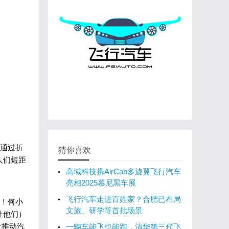
通过折
猜你喜欢
人们短距
高域科技携AirCab多旋翼飞行汽车
亮相2025慕尼黑车展
飞行汽车走进百姓家？合肥已布局
空！何小
文旅、研学等首批场景
让他们）
上推动汽
一辆车能飞也能跑，清华第三代飞