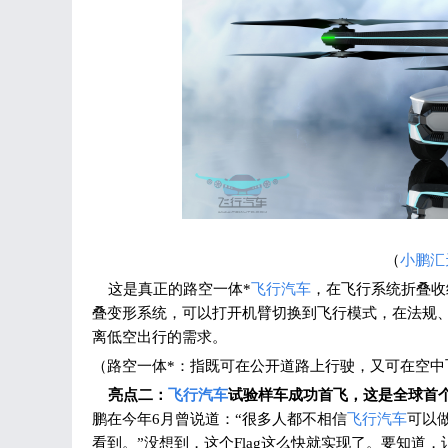
（
小鹏汇
这是真正的路空一体*
飞行汽车
，在飞行系统折叠收
叠变形系统，可以打开机臂切换到飞行模式，在法规
离低空出行的需求。
（路空一体*：指既可在公开道路上行驶，又可在空中
亮点二：
飞行汽车
试验样车成功首飞，这是全球首
鹏在今年6月曾说道：“很多人都不相信
飞行汽车
可以
看到。”没想到，这个Flag这么快就实现了。要知道