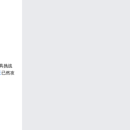
具挑战
天
已然攻