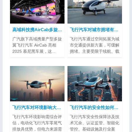
高域科技携AirCab多旋翼飞行汽车亮相2025慕尼黑车展
飞行汽车对城市拥堵有帮助吗？
广汽旗下高域携量产型多旋
飞行汽车通过空间拓展为城
翼飞行汽车 AirCab 亮相
市交通提供新方案，可缓解
2025 慕尼黑车展，这...
拥堵。主要受限于续航、载
客量、空...
飞行汽车对环境影响大吗？
飞行汽车的安全性如何得到保障？
飞行汽车环境影响需综合评
飞行汽车安全性保障涉及技
估，电动化飞行汽车零尾气
术冗余、认证监管、智能化
排放具优势，但电力来源需
管控、基础设施及行业案