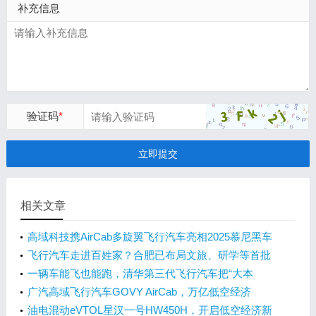
补充信息
验证码
*
立即提交
相关文章
高域科技携AirCab多旋翼飞行汽车亮相2025慕尼黑车
展
飞行汽车走进百姓家？合肥已布局文旅、研学等首批
场景
一辆车能飞也能跑，清华第三代飞行汽车把“大本
营”搬来合肥
广汽高域飞行汽车GOVY AirCab，万亿低空经济
的“新星”
油电混动eVTOL星汉一号HW450H，开启低空经济新