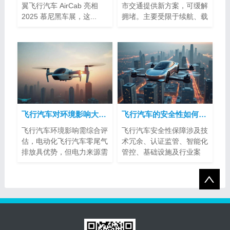
翼飞行汽车 AirCab 亮相
市交通提供新方案，可缓解
2025 慕尼黑车展，这...
拥堵。主要受限于续航、载
客量、空...
飞行汽车对环境影响大吗？
飞行汽车的安全性如何得到保障？
飞行汽车环境影响需综合评
飞行汽车安全性保障涉及技
估，电动化飞行汽车零尾气
术冗余、认证监管、智能化
排放具优势，但电力来源需
管控、基础设施及行业案
注意。噪...
例。其标准...