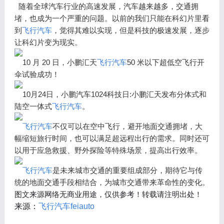
随着全球汽车行业的高速发展，汽车越来越多，交通拥
堵，也成为一个严重的问题。以前的我们只能在科幻片里看
到
飞行汽车
，觉得其难以实现，但是科技的极速发展，逐步
让科幻片变为现实。
10
月
20
日，小鹏汇天
飞行汽车
50
米以下超低空飞行开
伞试验成功！
10
月
24
日，小鹏汽车
1024
科技日
:
小鹏汇天发布分体式和
陆空一体式
飞行汽车
。
飞行汽车
不仅可以在空中飞行，避开地面交通拥堵，大
幅缩短旅行时间，也可以满足超远程出行的需求。同时还可
以用于应急救援、野外探险等特殊场景，提高出行效率。
飞行汽车
是未来城市交通的重要组成部分，期待它与传
统的地面交通手段相结合，为城市交通带来革命性的变化。
图文来源网络无商业用途，仅供参考！
转载请注明出处！
来源：
飞行汽车
feiauto