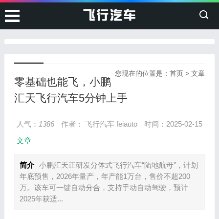
您现在的位置是：
首页
>
文章
零基础也能飞，小鹏
汇天飞行汽车5分钟上手
人气：
1386
作者： 飞行汽车 feiauto
时间：2025-02-15
文章
简介
小鹏汇天正研发分体式飞行汽车“陆地航母”，计划
年底预售，2026年量产，年产能1万台，售价不超200
万。该车可一键自动分合，支持手动自动驾驶，预计
2025年获适...