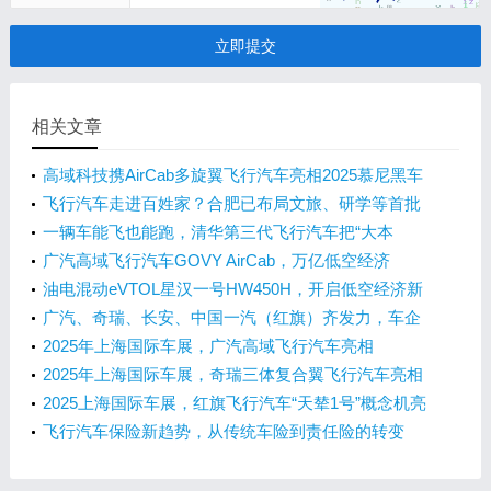
立即提交
相关文章
高域科技携AirCab多旋翼飞行汽车亮相2025慕尼黑车
展
飞行汽车走进百姓家？合肥已布局文旅、研学等首批
场景
一辆车能飞也能跑，清华第三代飞行汽车把“大本
营”搬来合肥
广汽高域飞行汽车GOVY AirCab，万亿低空经济
的“新星”
油电混动eVTOL星汉一号HW450H，开启低空经济新
时代！
广汽、奇瑞、长安、中国一汽（红旗）齐发力，车企
如何抢滩飞行汽车市场？
2025年上海国际车展，广汽高域飞行汽车亮相
2025年上海国际车展，奇瑞三体复合翼飞行汽车亮相
2025上海国际车展，红旗飞行汽车“天辇1号”概念机亮
相
飞行汽车保险新趋势，从传统车险到责任险的转变