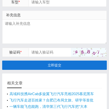
车型
*
补充信息
验证码
*
立即提交
相关文章
高域科技携AirCab多旋翼飞行汽车亮相2025慕尼黑车
展
飞行汽车走进百姓家？合肥已布局文旅、研学等首批
场景
一辆车能飞也能跑，清华第三代飞行汽车把“大本