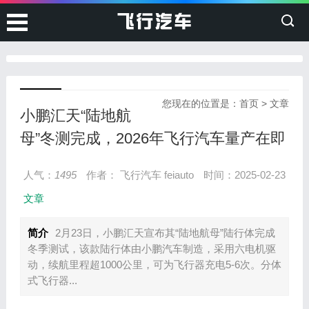
您现在的位置是：
首页
>
文章
小鹏汇天“陆地航
母”冬测完成，2026年飞行汽车量产在即
人气：
1495
作者： 飞行汽车 feiauto
时间：2025-02-23
文章
简介
2月23日，小鹏汇天宣布其“陆地航母”陆行体完成
冬季测试，该款陆行体由小鹏汽车制造，采用六电机驱
动，续航里程超1000公里，可为飞行器充电5-6次。分体
式飞行器...