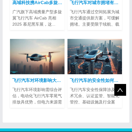
高域科技携AirCab多旋翼飞行汽车亮相2025慕尼黑车展
飞行汽车对城市拥堵有帮助吗？
广汽旗下高域携量产型多旋
飞行汽车通过空间拓展为城
翼飞行汽车 AirCab 亮相
市交通提供新方案，可缓解
2025 慕尼黑车展，这...
拥堵。主要受限于续航、载
客量、空...
飞行汽车对环境影响大吗？
飞行汽车的安全性如何得到保障？
飞行汽车环境影响需综合评
飞行汽车安全性保障涉及技
估，电动化飞行汽车零尾气
术冗余、认证监管、智能化
排放具优势，但电力来源需
管控、基础设施及行业案
注意。噪...
例。其标准...